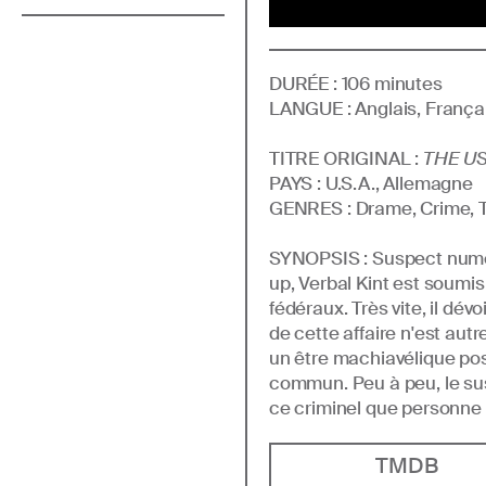
DURÉE :
106
minutes
LANGUE :
Anglais, França
TITRE ORIGINAL :
THE U
PAYS :
U.S.A., Allemagne
GENRE
S
:
Drame, Crime, T
SYNOPSIS :
Suspect numér
up, Verbal Kint est soumis
fédéraux. Très vite, il dév
de cette affaire n'est aut
un être machiavélique pos
commun. Peu à peu, le sus
ce criminel que personne 
TMDB