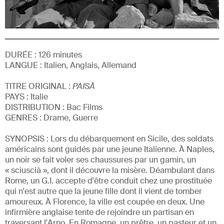
DURÉE :
126
minutes
LANGUE :
Italien, Anglais, Allemand
TITRE ORIGINAL :
PAISÀ
PAYS :
Italie
DISTRIBUTION :
Bac Films
GENRE
S
:
Drame, Guerre
SYNOPSIS :
Lors du débarquement en Sicile, des soldats
américains sont guidés par une jeune Italienne. À Naples,
un noir se fait voler ses chaussures par un gamin, un
« sciuscià », dont il découvre la misère. Déambulant dans
Rome, un G.I. accepte d'être conduit chez une prostituée
qui n'est autre que la jeune fille dont il vient de tomber
amoureux. À Florence, la ville est coupée en deux. Une
infirmière anglaise tente de rejoindre un partisan en
traversant l'Arno. En Romagne, un prêtre, un pasteur et un