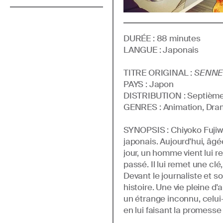
DURÉE :
88
minutes
LANGUE :
Japonais
TITRE ORIGINAL :
SENNE
PAYS :
Japon
DISTRIBUTION :
Septième
GENRE
S
:
Animation, Dr
SYNOPSIS :
Chiyoko Fujiw
japonais. Aujourd'hui, âgée
jour, un homme vient lui re
passé. Il lui remet une clé
Devant le journaliste et 
histoire. Une vie pleine 
un étrange inconnu, celui-
en lui faisant la promesse