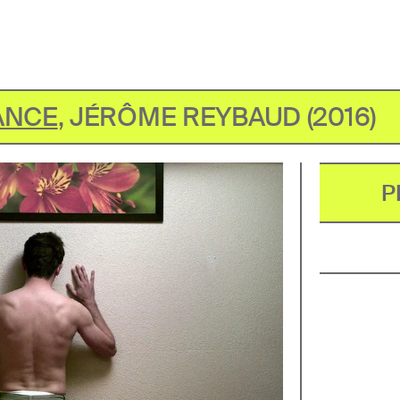
ANCE
,
JÉRÔME REYBAUD
(
2016
)
P