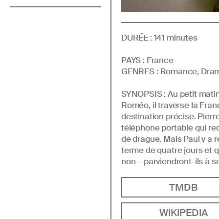
DURÉE :
141
minutes
PAYS :
France
GENRE
S
:
Romance, Dra
SYNOPSIS :
Au petit matin
Roméo, il traverse la Fra
destination précise. Pierre
téléphone portable qui rec
de drague. Mais Paul y a r
terme de quatre jours et 
non – parviendront-ils à s
TMDB
WIKIPEDIA