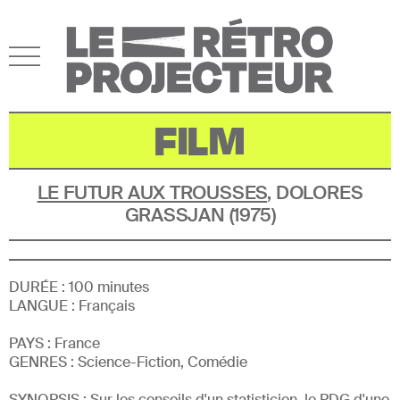
FILM
LE FUTUR AUX TROUSSES
,
DOLORES
GRASSJAN
(
1975
)
DURÉE :
100
minutes
LANGUE :
Français
PAYS :
France
GENRE
S
:
Science-Fiction, Comédie
SYNOPSIS :
Sur les conseils d'un statisticien, le PDG d'une