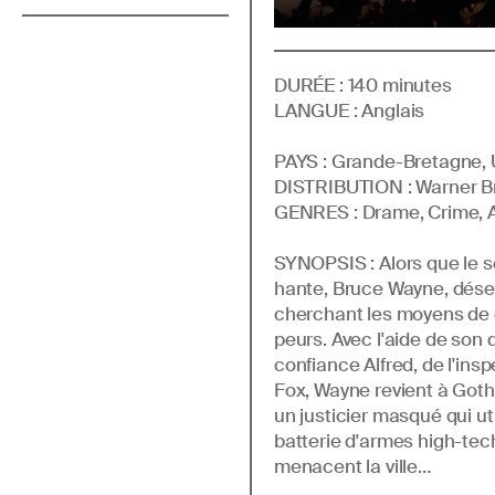
DURÉE :
140
minutes
LANGUE :
Anglais
PAYS :
Grande-Bretagne, 
DISTRIBUTION :
Warner B
GENRE
S
:
Drame, Crime, 
SYNOPSIS :
Alors que le 
hante, Bruce Wayne, dése
cherchant les moyens de c
peurs. Avec l'aide de so
confiance Alfred, de l'ins
Fox, Wayne revient à Goth
un justicier masqué qui uti
batterie d'armes high-tech
menacent la ville…