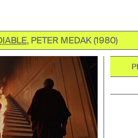
DIABLE
,
PETER MEDAK
(
1980
)
P